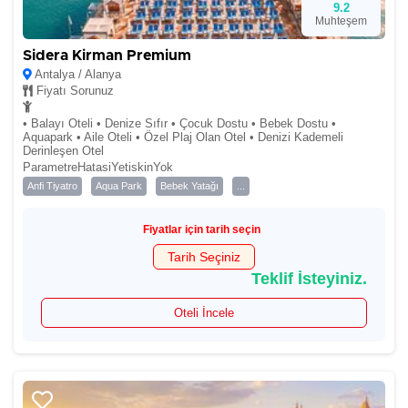
9.2
Muhteşem
Sidera Kirman Premium
Antalya / Alanya
Fiyatı Sorunuz
• Balayı Oteli • Denize Sıfır • Çocuk Dostu • Bebek Dostu •
Aquapark • Aile Oteli • Özel Plaj Olan Otel • Denizi Kademeli
Derinleşen Otel
ParametreHatasiYetiskinYok
Anfi Tiyatro
Aqua Park
Bebek Yatağı
...
Fiyatlar için tarih seçin
Tarih Seçiniz
Teklif İsteyiniz.
Oteli İncele