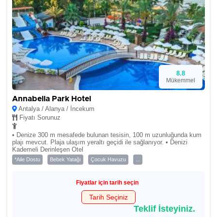
8.8
Mükemmel
Annabella Park Hotel
Antalya / Alanya / İncekum
Fiyatı Sorunuz
• Denize 300 m mesafede bulunan tesisin, 100 m uzunluğunda kum
plajı mevcut. Plaja ulaşım yeraltı geçidi ile sağlanıyor. • Denizi
Kademeli Derinleşen Otel
*Aile Dostu
Bebek Yatağı
Çocuk Havuzu
...
Fiyatlar için tarih seçin
Tarih Seçiniz
Teklif İsteyiniz.