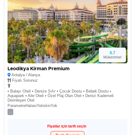
8.7
Mükemmel
Leodikya Kirman Premium
Antalya / Alanya
Fiyatı Sorunuz
• Balayı Oteli • Denize Sıfır • Çocuk Dostu • Bebek Dostu •
Aquapark • Aile Oteli • Özel Plaj Olan Otel • Denizi Kademeli
Derinleşen Otel
ParametreHatasiYetiskinYok
...
Fiyatlar için tarih seçin